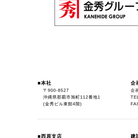
■本社
企
〒900-8527
企
沖縄県那覇市旭町112番地1
TE
(金秀ビル東館4階)
FA
■西原支店
建