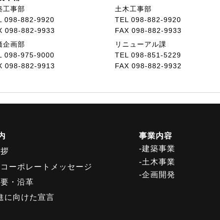
築工事部
土木工事部
L 098-882-9920
TEL 098-882-9920
X 098-882-9933
FAX 098-882-9933
価企画部
リニューアル課
L 098-975-9000
TEL 098-851-5229
X 098-882-9913
FAX 098-882-9932
内
事業内容
-建築事業
挨拶
-土木事業
・コーポレートメッセージ
-企画開発
概要・沿革
推進に向けた宣言