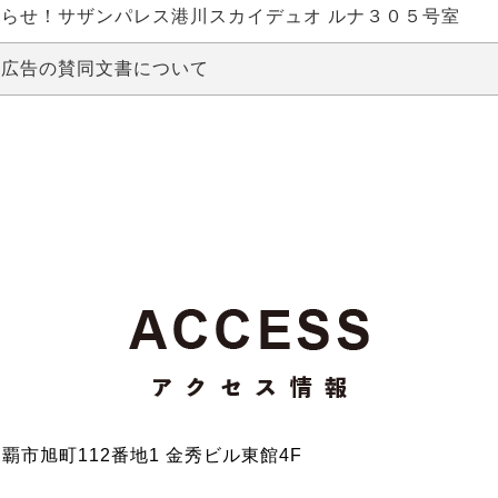
らせ！サザンパレス港川スカイデュオ ルナ３０５号室
賛広告の賛同文書について
覇市旭町112番地1 金秀ビル東館4F