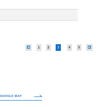
1
2
3
4
5
GOOGLE MAP